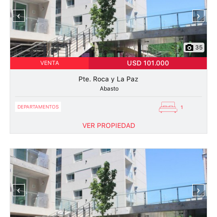
‹
›
35
USD 101.000
VENTA
Pte. Roca y La Paz
Abasto
DEPARTAMENTOS
1
VER PROPIEDAD
‹
›