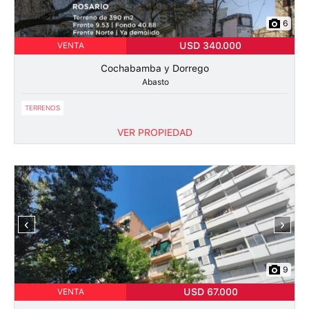
6
USD 340.000
VENTA
Cochabamba y Dorrego
Abasto
TERRENOS
VER PROPIEDAD
‹
›
9
USD 67.000
VENTA