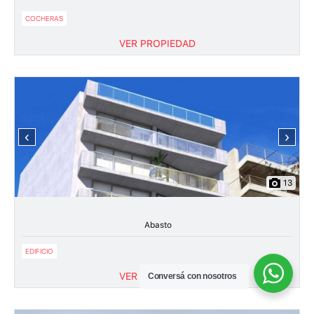
COCHERAS
VER PROPIEDAD
‹
›
13
Abasto
EDIFICIO
VER PROPIEDAD
Conversá con nosotros