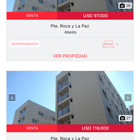
28
USD 97.000
VENTA
Pte. Roca y La Paz
Abasto
DEPARTAMENTOS
1
VER PROPIEDAD
‹
›
27
USD 116.000
VENTA
Pte. Roca y La Paz