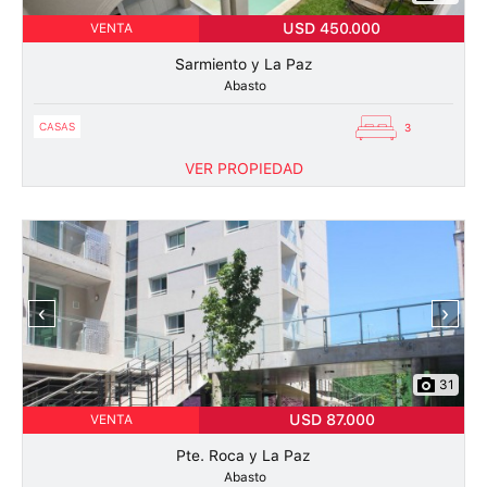
USD 450.000
VENTA
Sarmiento y La Paz
Abasto
CASAS
3
VER PROPIEDAD
‹
›
31
USD 87.000
VENTA
Pte. Roca y La Paz
Abasto