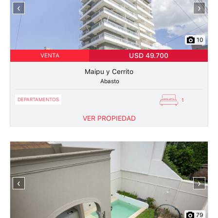
‹
›
10
USD 49.700
VENTA
Maipu y Cerrito
Abasto
DEPARTAMENTOS
1
VER PROPIEDAD
‹
›
79