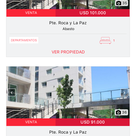
35
USD 101.000
VENTA
Pte. Roca y La Paz
Abasto
DEPARTAMENTOS
1
VER PROPIEDAD
‹
›
36
USD 91.000
VENTA
Pte. Roca y La Paz