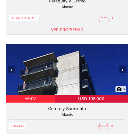
Paraguay y Cerrito
Abasto
DEPARTAMENTOS
1
VER PROPIEDAD
‹
›
6
USD 105.000
VENTA
Cerrito y Sarmiento
Abasto
LOCALES
0