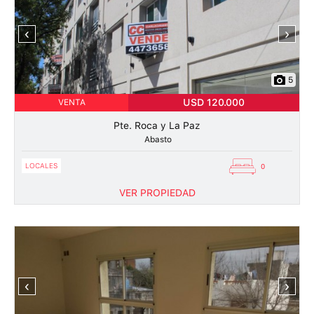
‹
›
5
USD 120.000
VENTA
Pte. Roca y La Paz
Abasto
LOCALES
0
VER PROPIEDAD
‹
›