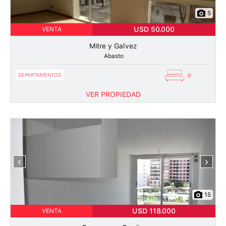
5
USD 50.000
VENTA
Mitre y Galvez
Abasto
DEPARTAMENTOS
0
VER PROPIEDAD
‹
›
15
USD 118.000
VENTA