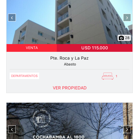
‹
›
28
USD 115.000
VENTA
Pte. Roca y La Paz
Abasto
DEPARTAMENTOS
1
VER PROPIEDAD
‹
›