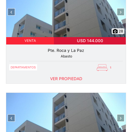
‹
›
28
USD 144.000
VENTA
Pte. Roca y La Paz
Abasto
DEPARTAMENTOS
1
VER PROPIEDAD
‹
›