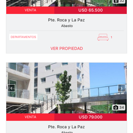
32
USD 65.500
VENTA
Pte. Roca y La Paz
Abasto
DEPARTAMENTOS
1
VER PROPIEDAD
‹
›
34
USD 79.000
VENTA
Pte. Roca y La Paz
Abasto