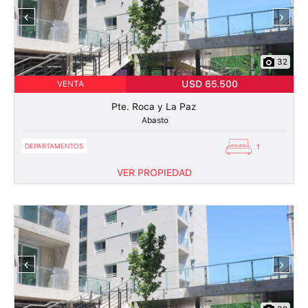
‹
›
32
USD 65.500
VENTA
Pte. Roca y La Paz
Abasto
DEPARTAMENTOS
1
VER PROPIEDAD
‹
›