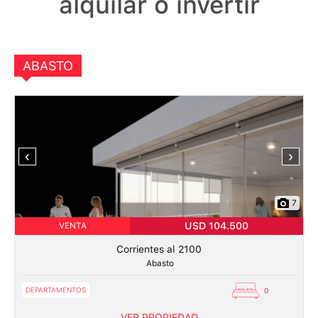
alquilar o invertir
ABASTO
‹
›
7
USD 104.500
VENTA
Corrientes al 2100
Abasto
DEPARTAMENTOS
0
VER PROPIEDAD