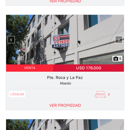
VER PROPIEDAD
‹
›
5
USD 176.000
VENTA
Pte. Roca y La Paz
Abasto
LOCALES
0
VER PROPIEDAD