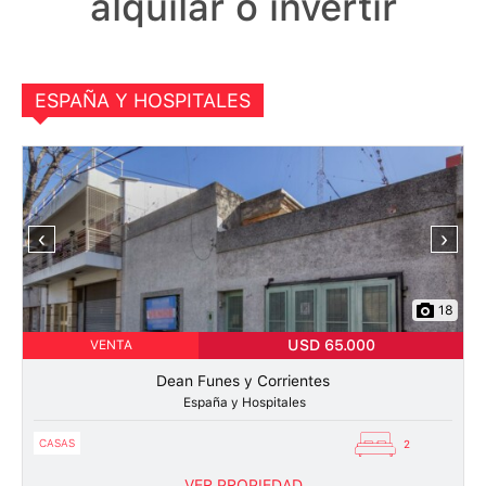
alquilar o invertir
ESPAÑA Y HOSPITALES
‹
›
18
USD 65.000
VENTA
Dean Funes y Corrientes
España y Hospitales
CASAS
2
VER PROPIEDAD