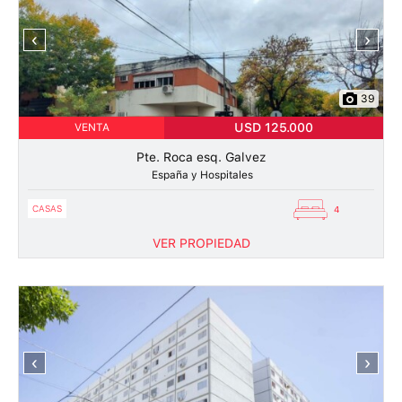
‹
›
39
USD 125.000
VENTA
Pte. Roca esq. Galvez
España y Hospitales
CASAS
4
VER PROPIEDAD
‹
›