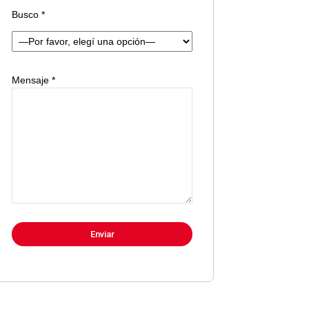
Busco *
Mensaje *