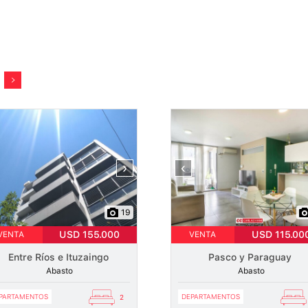
›
‹
19
USD 155.000
USD 115.00
VENTA
VENTA
Entre Ríos e Ituzaingo
Pasco y Paraguay
Abasto
Abasto
PARTAMENTOS
DEPARTAMENTOS
2