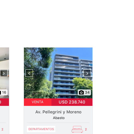
›
‹
›
16
34
0
USD 238.740
VENTA
Av. Pellegrini y Moreno
Abasto
DEPARTAMENTOS
2
2