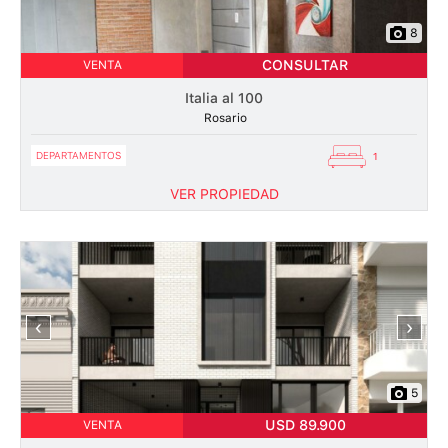
8
CONSULTAR
VENTA
Italia al 100
Rosario
DEPARTAMENTOS
1
VER PROPIEDAD
‹
›
5
USD 89.900
VENTA