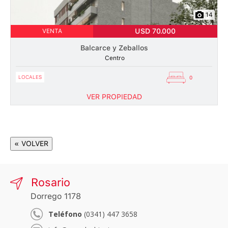
14
USD 70.000
VENTA
Balcarce y Zeballos
Centro
LOCALES
0
VER PROPIEDAD
« VOLVER
Rosario
Dorrego 1178
Teléfono
(0341) 447 3658