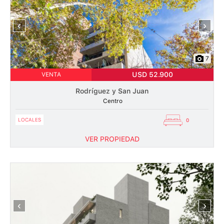
‹
›
7
USD 52.900
VENTA
Rodríguez y San Juan
Centro
LOCALES
0
VER PROPIEDAD
‹
›