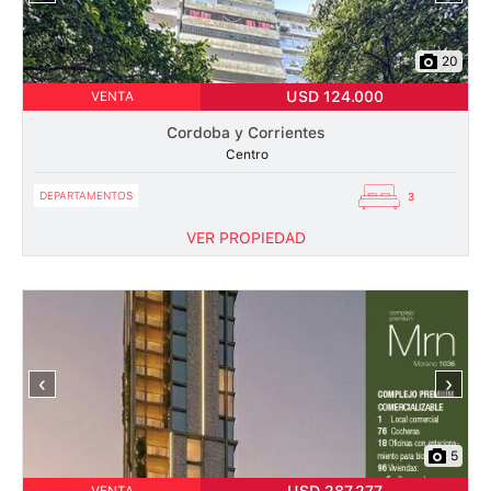
20
USD 124.000
VENTA
Cordoba y Corrientes
Centro
DEPARTAMENTOS
3
VER PROPIEDAD
‹
›
5