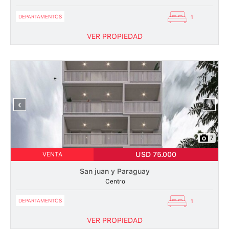
DEPARTAMENTOS
1
VER PROPIEDAD
‹
›
7
USD 75.000
VENTA
San juan y Paraguay
Centro
DEPARTAMENTOS
1
VER PROPIEDAD