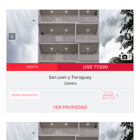
‹
›
7
USD 77.500
VENTA
San juan y Paraguay
Centro
DEPARTAMENTOS
1
VER PROPIEDAD