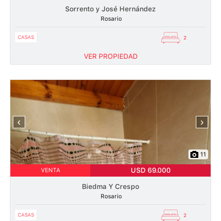
Sorrento y José Hernández
Rosario
CASAS
2
VER PROPIEDAD
‹
›
11
USD 69.000
VENTA
Biedma Y Crespo
Rosario
CASAS
2