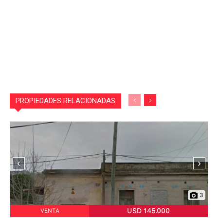
PROPIEDADES RELACIONADAS
‹
›
3
USD 145.000
VENTA