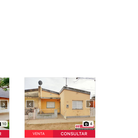
›
‹
›
10
4
R
CONSULTAR
VENTA