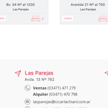
Bv. 34 Nº al 1200
Avenida 21 Nº al 700
Las Parejas
Las Parejas
SAS
CASAS
2
Las Parejas
Avda. 13 Nº 762
Ventas
(03471) 471 279
Alquiler
(03471) 470 798
lasparejas@cccarlachiani.com.ar