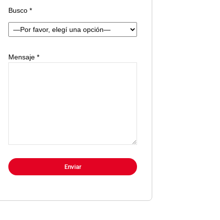
Busco *
Mensaje *