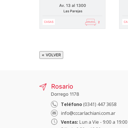
Av. 13 al 1300
Las Parejas
CASAS
CA
2
« VOLVER
Rosario
Dorrego 1178
Teléfono
(0341) 447 3658
info@cccarlachiani.com.ar
Ventas:
Lun a Vie - 9:00 a 19:00