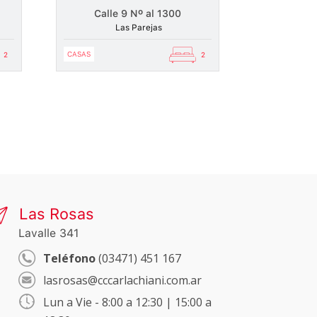
Calle 9 Nº al 1300
Las Parejas
CASAS
2
2
Las Rosas
Lavalle 341
Teléfono
(03471) 451 167
lasrosas@cccarlachiani.com.ar
Lun a Vie - 8:00 a 12:30 | 15:00 a