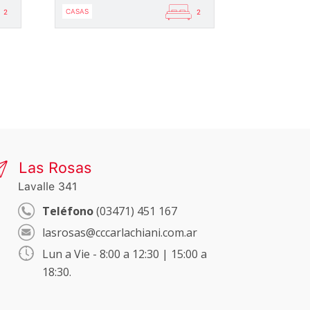
CASAS
2
2
Las Rosas
Lavalle 341
Teléfono
(03471) 451 167
lasrosas@cccarlachiani.com.ar
Lun a Vie - 8:00 a 12:30 | 15:00 a
18:30.