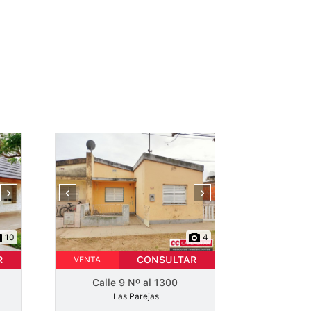
›
‹
›
10
4
R
CONSULTAR
VENTA
Calle 9 Nº al 1300
Las Parejas