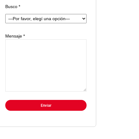
Busco *
Mensaje *