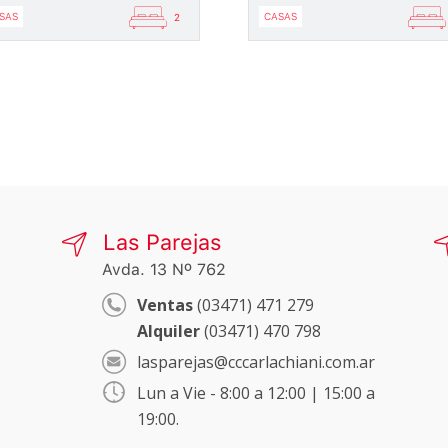
SAS
CASAS
2
Las Parejas
Avda. 13 Nº 762
Ventas
(03471) 471 279
Alquiler
(03471) 470 798
lasparejas@cccarlachiani.com.ar
Lun a Vie - 8:00 a 12:00 | 15:00 a
19:00.