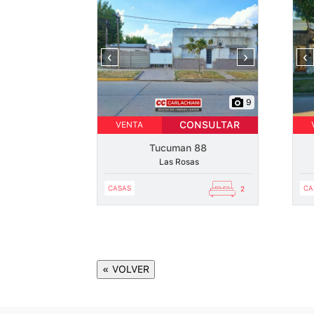
‹
›
‹
9
CONSULTAR
VENTA
Tucuman 88
Las Rosas
CASAS
CA
2
« VOLVER