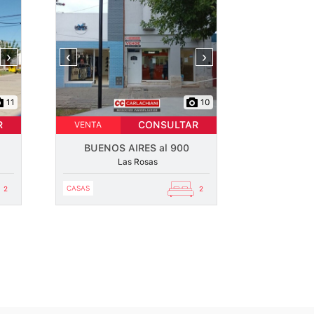
›
‹
›
11
10
R
CONSULTAR
VENTA
BUENOS AIRES al 900
Las Rosas
CASAS
2
2