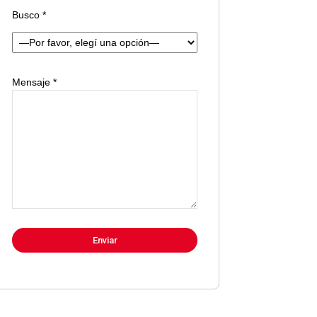
Busco *
Mensaje *