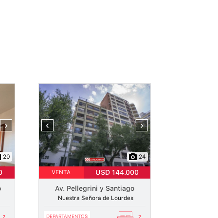
›
‹
›
20
24
0
USD 144.000
VENTA
o
Av. Pellegrini y Santiago
Nuestra Señora de Lourdes
DEPARTAMENTOS
2
2