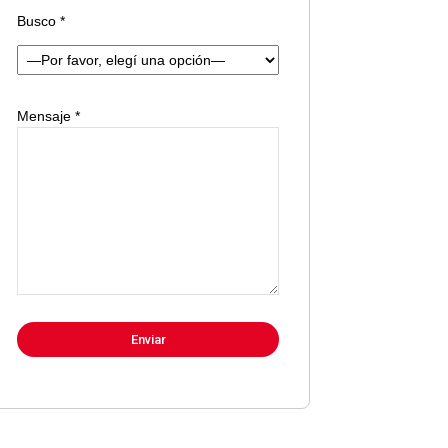
Busco *
Mensaje *