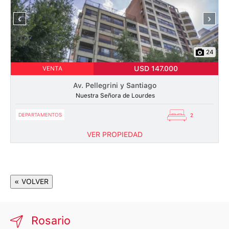
‹
›
24
USD 147.000
VENTA
Av. Pellegrini y Santiago
Nuestra Señora de Lourdes
DEPARTAMENTOS
2
VER PROPIEDAD
« VOLVER
Rosario