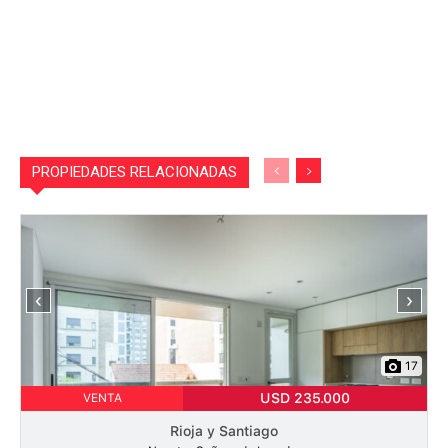
PROPIEDADES RELACIONADAS
‹
›
17
USD 235.000
VENTA
Rioja y Santiago