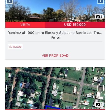
‹
›
3
USD 150.000
VENTA
Ramirez al 1900 entre Elorza y Suipacha Barrio Los Troncos
Funes
TERRENOS
VER PROPIEDAD
‹
›
3