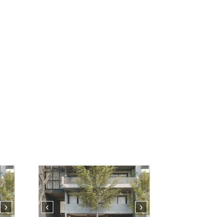
›
‹
›