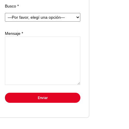
Busco *
Mensaje *