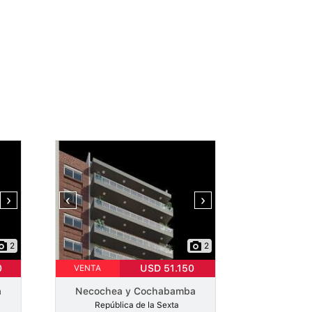
›
‹
›
2
2
0
USD 51.150
VENTA
a
Necochea y Cochabamba
República de la Sexta