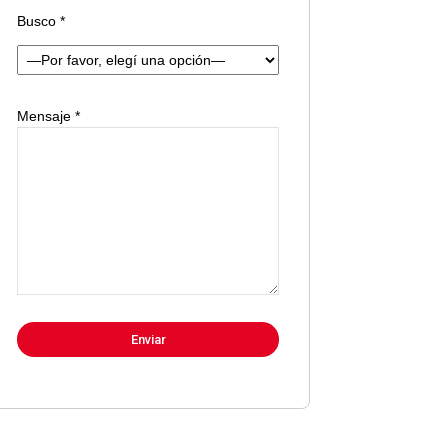
Busco *
Mensaje *