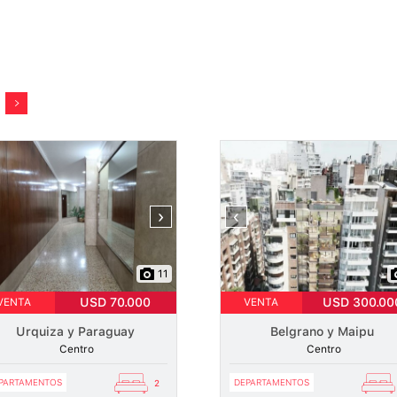
›
‹
11
USD 70.000
USD 300.00
VENTA
VENTA
Urquiza y Paraguay
Belgrano y Maipu
Centro
Centro
PARTAMENTOS
DEPARTAMENTOS
2