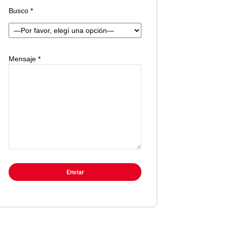
Busco *
Mensaje *