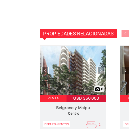
PROPIEDADES RELACIONADAS
‹
›
‹
6
USD 350.000
VENTA
Belgrano y Maipu
Centro
DEPARTAMENTOS
DE
2