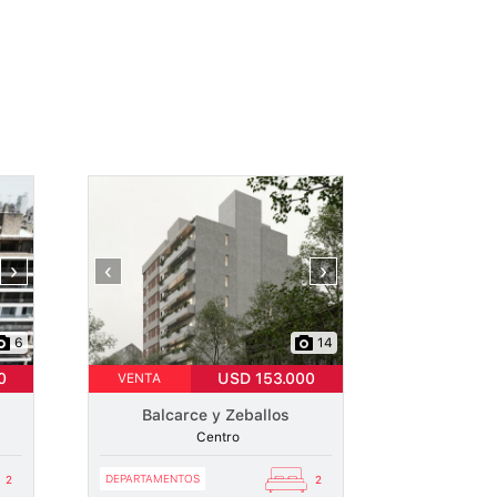
›
‹
›
6
14
0
USD 153.000
VENTA
Balcarce y Zeballos
Centro
DEPARTAMENTOS
2
2