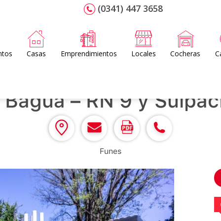
(0341) 447 3658
ntos
Casas
Emprendimientos
Locales
Cocheras
C
 Bagua – RN 9 y Suipac
Funes