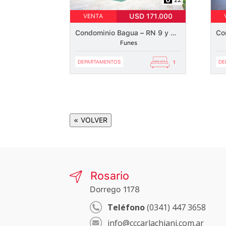
USD 171.000
VENTA
Condominio Bagua – RN 9 y Suipacha – Dúplex
Funes
DEPARTAMENTOS
DE
1
« VOLVER
Rosario
Dorrego 1178
Teléfono
(0341) 447 3658
info@cccarlachiani.com.ar