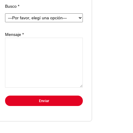
Busco *
Mensaje *