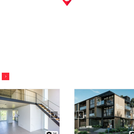
›
‹
25