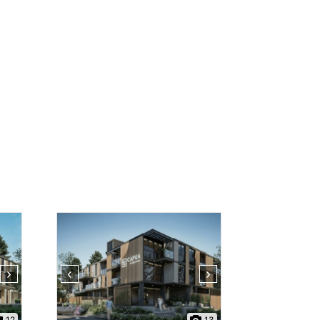
›
‹
›
12
13