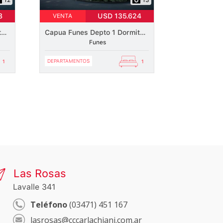
8
USD 135.624
VENTA
Capua Funes Depto 1 Dormitorio 01 – 02 / Bloque A
Capua Funes Depto 1 Dormitorio 01 – 03 / Bloque B
Funes
DEPARTAMENTOS
1
1
Las Rosas
Lavalle 341
Teléfono
(03471) 451 167
lasrosas@cccarlachiani.com.ar