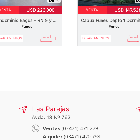
USD 223.000
USD 147.52
VENTA
VENTA
Condominio Bagua – RN 9 y Suipacha – Dúplex
Funes
Funes
PARTAMENTOS
DEPARTAMENTOS
1
Las Parejas
Avda. 13 Nº 762
Ventas
(03471) 471 279
Alquiler
(03471) 470 798