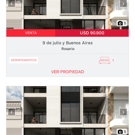
‹
›
5
USD 90.900
VENTA
9 de julio y Buenos Aires
Rosario
DEPARTAMENTOS
1
VER PROPIEDAD
‹
›
5