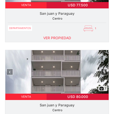
USD 77.500
VENTA
San juan y Paraguay
Centro
DEPARTAMENTOS
1
VER PROPIEDAD
‹
›
7
USD 80.000
VENTA
San juan y Paraguay
Centro