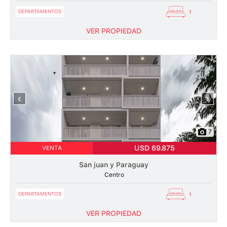
DEPARTAMENTOS
1
VER PROPIEDAD
‹
›
7
USD 69.875
VENTA
San juan y Paraguay
Centro
DEPARTAMENTOS
1
VER PROPIEDAD