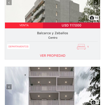
‹
›
14
USD 117.000
VENTA
Balcarce y Zeballos
Centro
DEPARTAMENTOS
1
VER PROPIEDAD
‹
›
7