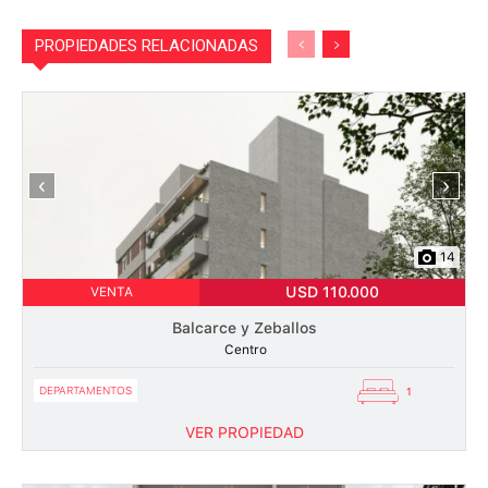
PROPIEDADES RELACIONADAS
‹
›
14
USD 110.000
VENTA
Balcarce y Zeballos
Centro
DEPARTAMENTOS
1
VER PROPIEDAD