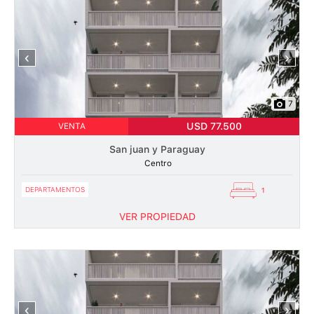
‹
›
7
USD 77.500
VENTA
San juan y Paraguay
Centro
DEPARTAMENTOS
1
VER PROPIEDAD
‹
›