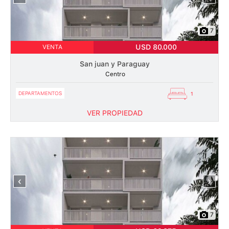
7
USD 80.000
VENTA
San juan y Paraguay
Centro
DEPARTAMENTOS
1
VER PROPIEDAD
‹
›
7