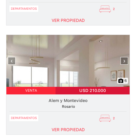
DEPARTAMENTOS
2
VER PROPIEDAD
‹
›
6
USD 210.000
VENTA
Alem y Montevideo
Rosario
DEPARTAMENTOS
2
VER PROPIEDAD