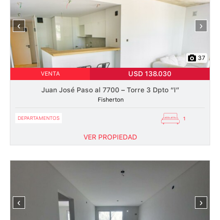
‹
›
37
USD 138.030
VENTA
Juan José Paso al 7700 – Torre 3 Dpto “I”
Fisherton
DEPARTAMENTOS
1
VER PROPIEDAD
‹
›