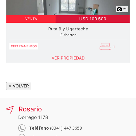
21
USD 100.500
VENTA
Ruta 9 y Ugarteche
Fisherton
DEPARTAMENTOS
1
VER PROPIEDAD
« VOLVER
Rosario
Dorrego 1178
Teléfono
(0341) 447 3658