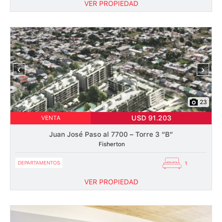
VER PROPIEDAD
‹
›
23
USD 91.203
VENTA
Juan José Paso al 7700 – Torre 3 “B”
Fisherton
DEPARTAMENTOS
1
VER PROPIEDAD