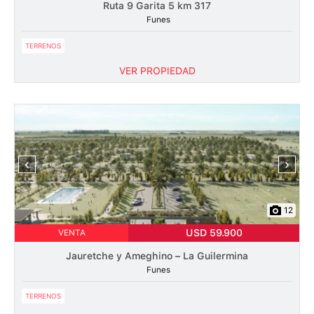
Ruta 9 Garita 5 km 317
Funes
TERRENOS
VER PROPIEDAD
‹
›
12
USD 59.900
VENTA
Jauretche y Ameghino – La Guilermina
Funes
TERRENOS