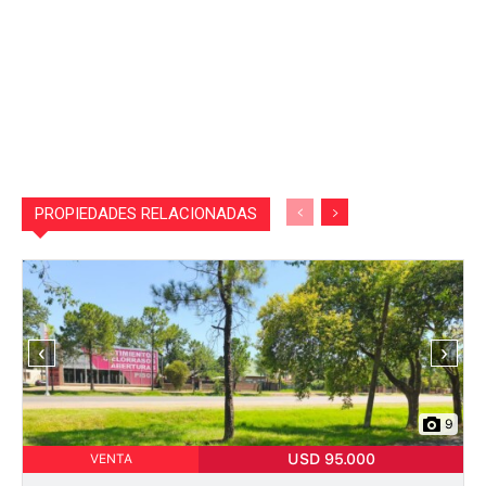
PROPIEDADES RELACIONADAS
‹
›
9
USD 95.000
VENTA