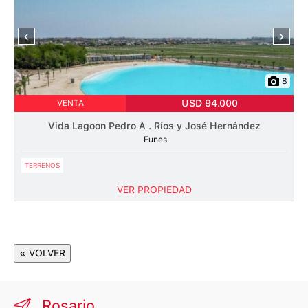
‹
›
8
USD 94.000
VENTA
Vida Lagoon Pedro A . Ríos y José Hernández
Funes
TERRENOS
VER PROPIEDAD
« VOLVER
Rosario