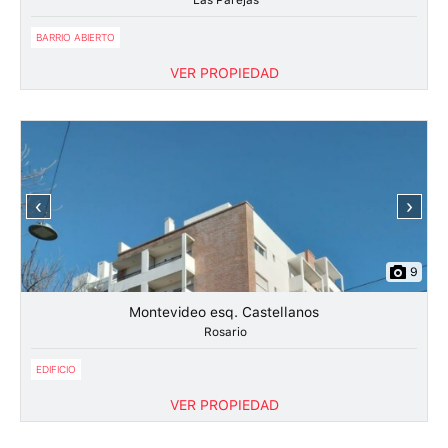
Las Parejas
BARRIO ABIERTO
VER PROPIEDAD
‹
›
9
Montevideo esq. Castellanos
Rosario
EDIFICIO
VER PROPIEDAD