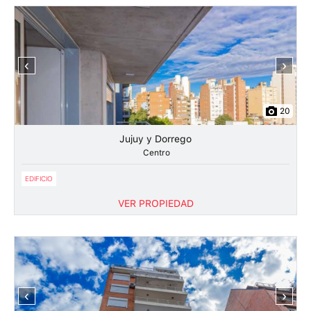
‹
›
20
Jujuy y Dorrego
Centro
EDIFICIO
VER PROPIEDAD
‹
›