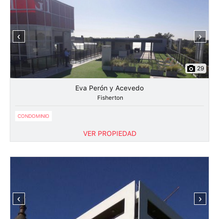
‹
›
29
Eva Perón y Acevedo
Fisherton
CONDOMINIO
VER PROPIEDAD
‹
›