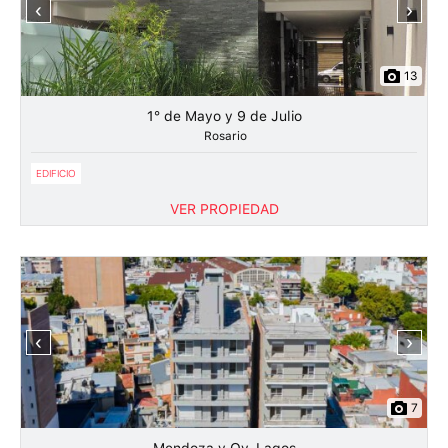
‹
›
13
1° de Mayo y 9 de Julio
Rosario
EDIFICIO
VER PROPIEDAD
‹
›
7