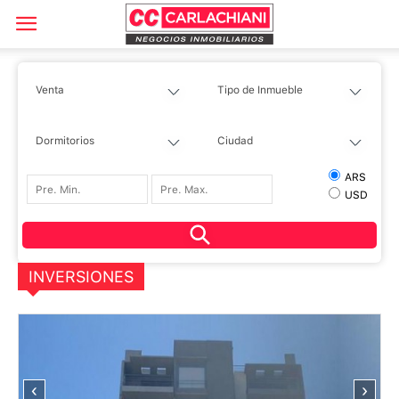
ARS
USD
INVERSIONES
‹
›