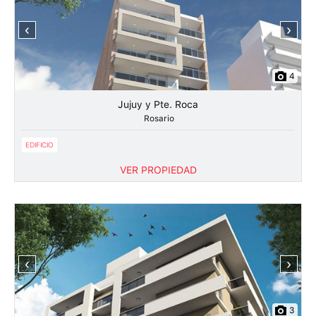
‹
›
4
Jujuy y Pte. Roca
Rosario
EDIFICIO
VER PROPIEDAD
‹
›
3