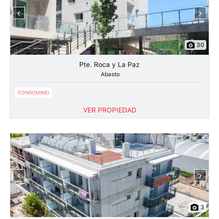
‹
›
30
Pte. Roca y La Paz
Abasto
CONDOMINIO
VER PROPIEDAD
‹
›
3