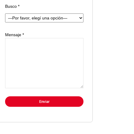
Busco *
Mensaje *