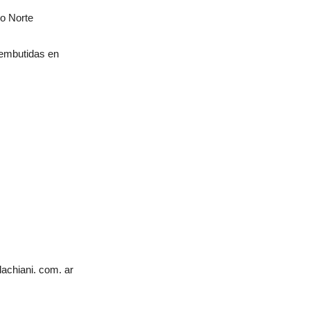
co Norte
 embutidas en
achiani. com. ar