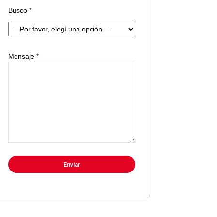
Busco *
Mensaje *