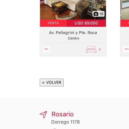
18
USD 89.000
VENTA
Av. Pellegrini y Pte. Roca
Centro
PH
PH
3
« VOLVER
Rosario
Dorrego 1178