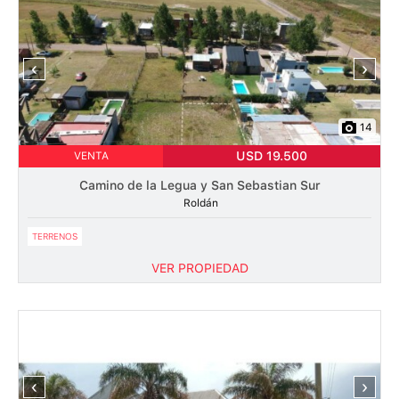
‹
›
14
USD 19.500
VENTA
Camino de la Legua y San Sebastian Sur
Roldán
TERRENOS
VER PROPIEDAD
‹
›