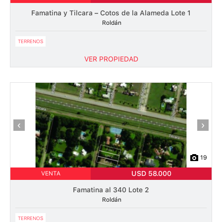
Famatina y Tilcara – Cotos de la Alameda Lote 1
Roldán
TERRENOS
VER PROPIEDAD
‹
›
19
USD 58.000
VENTA
Famatina al 340 Lote 2
Roldán
TERRENOS