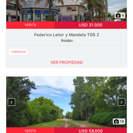
4
USD 31.000
VENTA
Federico Leloir y Mandela TDS 2
Roldán
TERRENOS
VER PROPIEDAD
‹
›
18
USD 58.000
VENTA